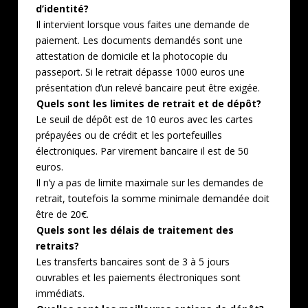
d’identité?
Il intervient lorsque vous faites une demande de
paiement. Les documents demandés sont une
attestation de domicile et la photocopie du
passeport. Si le retrait dépasse 1000 euros une
présentation d’un relevé bancaire peut être exigée.
Quels sont les limites de retrait et de dépôt?
Le seuil de dépôt est de 10 euros avec les cartes
prépayées ou de crédit et les portefeuilles
électroniques. Par virement bancaire il est de 50
euros.
Il n’y a pas de limite maximale sur les demandes de
retrait, toutefois la somme minimale demandée doit
être de 20€.
Quels sont les délais de traitement des
retraits?
Les transferts bancaires sont de 3 à 5 jours
ouvrables et les paiements électroniques sont
immédiats.