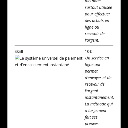
méthode
surtout utilisée
pour effectuer
des achats en
ligne ou
recevoir de
l’argent.
Skrill
10€
Un service en
ligne qui
permet
d’envoyer et de
recevoir de
l’argent
instantanément.
La méthode qui
a largement
fait ses
preuves.